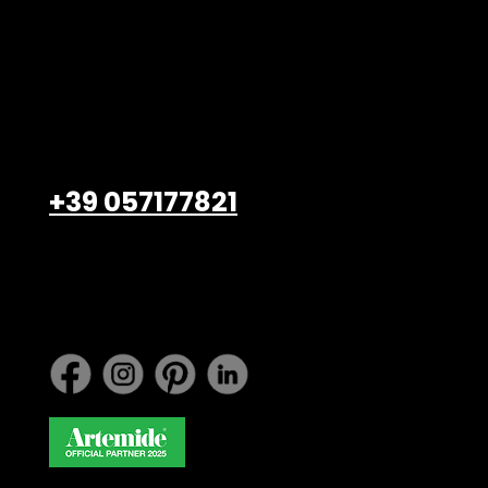
Belardi Arredamenti S.r.l.
Viale Petrarca, 47/49
Empoli – 50053, FI
+39 057177821
info@belardiarredamenti.
com
Lavora con noi