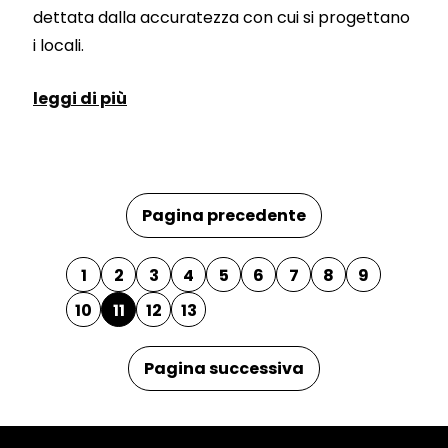
dettata dalla accuratezza con cui si progettano
i locali.
leggi di più
Pagina precedente
1
2
3
4
5
6
7
8
9
10
11
12
13
Pagina successiva