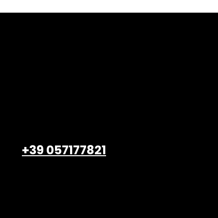
Belardi Arredamenti S.r.l.
Viale Petrarca, 47/49
Empoli – 50053, FI
+39 057177821
info@belardiarredamenti.
com
Lavora con noi