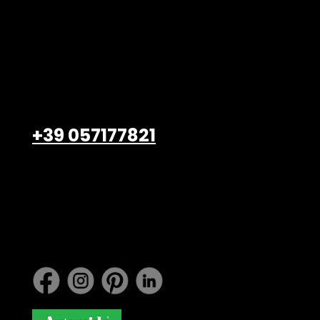
Belardi Arredamenti S.r.l.
Viale Petrarca, 47/49
Empoli – 50053, FI
+39 057177821
info@belardiarredamenti.
com
Lavora con noi