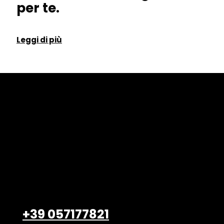
per te.
Leggi di più
Belardi Arredamenti S.r.l.
Viale Petrarca, 47/49
Empoli – 50053, FI
+39 057177821