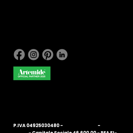
info@belardiarredamenti.
com
Lavora con noi
P.IVA 04925030480 -
Privacy Policy
-
Cookie
Policy
- Capitale Sociale 46.600,00 - REA FI-