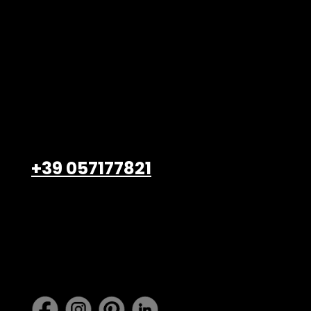
Belardi Arredamenti S.r.l.
Viale Petrarca, 47/49
Empoli – 50053, FI
+39 057177821
info@belardiarredamenti.
com
Lavora con noi