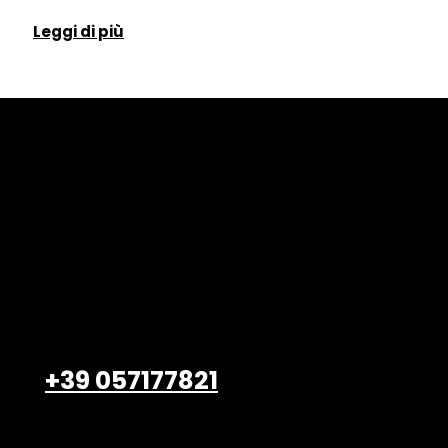
Leggi di più
Belardi Arredamenti S.r.l.
Viale Petrarca, 47/49
Empoli – 50053, FI
+39 057177821
info@belardiarredamenti.