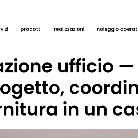
vizi
prodotti
realizzazioni
noleggio operat
azione ufficio —
progetto, coord
ornitura in un c