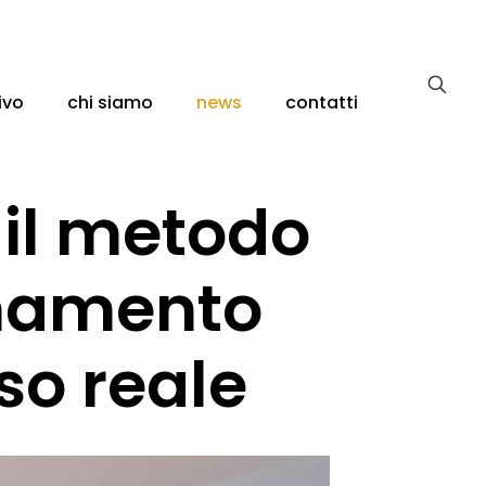
ivo
chi siamo
news
contatti
 il metodo
inamento
aso reale