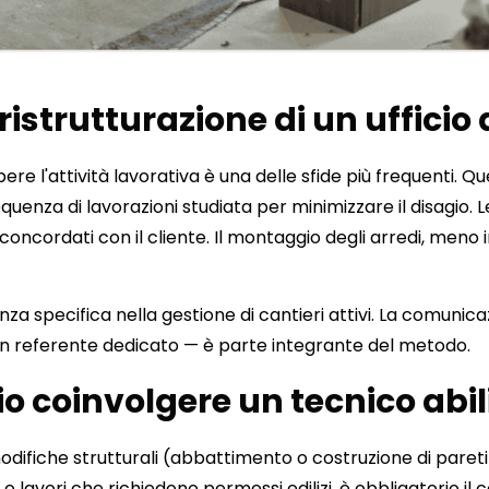
ristrutturazione di un ufficio 
ere l'attività lavorativa è una delle sfide più frequenti. 
za di lavorazioni studiata per minimizzare il disagio. Le 
concordati con il cliente. Il montaggio degli arredi, meno
a specifica nella gestione di cantieri attivi. La comunica
un referente dedicato — è parte integrante del metodo.
 coinvolgere un tecnico abil
modifiche strutturali (abbattimento o costruzione di paret
li o lavori che richiedono permessi edilizi, è obbligatorio il