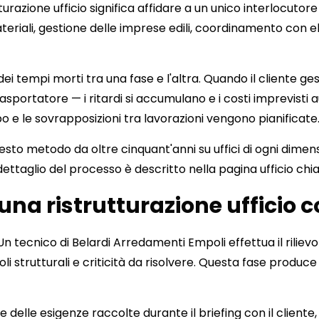
turazione ufficio significa affidare a un unico interlocutore 
eriali, gestione delle imprese edili, coordinamento con elett
 dei tempi morti tra una fase e l'altra. Quando il cliente 
rasportatore — i ritardi si accumulano e i costi imprevist
o e le sovrapposizioni tra lavorazioni vengono pianificate
to metodo da oltre cinquant'anni su uffici di ogni dimens
l dettaglio del processo è descritto nella pagina
ufficio ch
 una ristrutturazione ufficio
Un tecnico di Belardi Arredamenti Empoli effettua il rilievo
oli strutturali e criticità da risolvere. Questa fase produce
e delle esigenze raccolte durante il briefing con il cliente