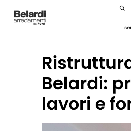
ser
Ristruttur
Belardi: 
lavori e f