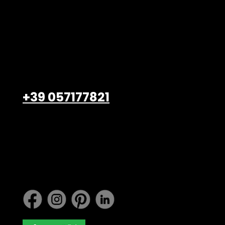
Belardi Arredamenti S.r.l.
Viale Petrarca, 47/49
Empoli – 50053, FI
+39 057177821
info@belardiarredamenti.
com
Lavora con noi