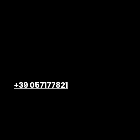
Belardi Arredamenti S.r.l.
Viale Petrarca, 47/49
Empoli – 50053, FI
+39 057177821
info@belardiarredamenti.
com
Lavora con noi