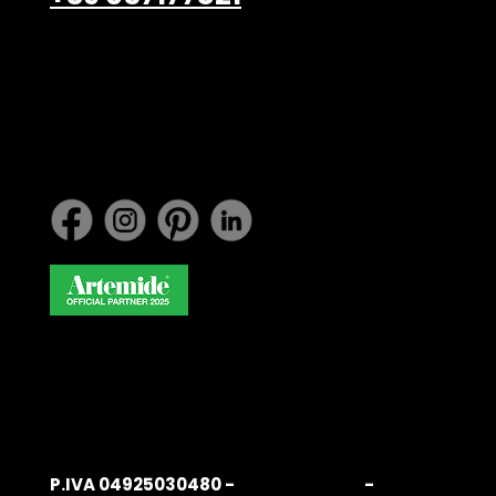
info@belardiarredamenti.
com
Lavora con noi
P.IVA 04925030480 -
Privacy Policy
-
Cookie