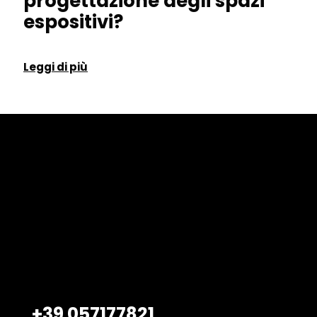
progettazione degli spazi
espositivi?
Leggi di più
Belardi Arredamenti S.r.l.
Viale Petrarca, 47/49
Empoli – 50053, FI
+39 057177821