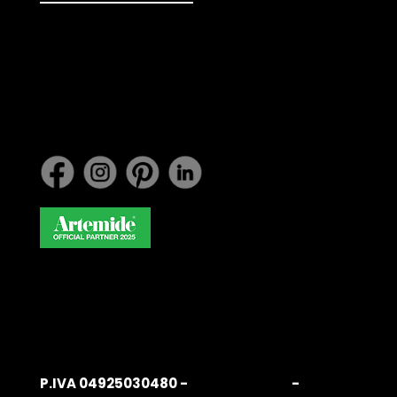
info@belardiarredamenti.
com
Lavora con noi
P.IVA 04925030480 -
Privacy Policy
-
Cookie