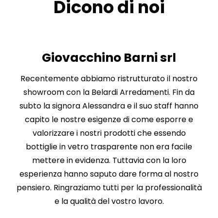
Dicono di noi
i
Giovacchino Barni srl
Recentemente abbiamo ristrutturato il nostro
tà,
showroom con la Belardi Arredamenti. Fin da
eam
subto la signora Alessandra e il suo staff hanno
a
i e
capito le nostre esigenze di come esporre e
ana
valorizzare i nostri prodotti che essendo
bottiglie in vetro trasparente non era facile
gni
mettere in evidenza. Tuttavia con la loro
i
esperienza hanno saputo dare forma al nostro
a
pensiero. Ringraziamo tutti per la professionalità
e la qualità del vostro lavoro.