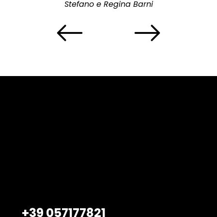
Stefano e Regina Barni
Belardi Arredamenti S.r.l.
Viale Petrarca, 47/49
Empoli – 50053, FI
+39 057177821