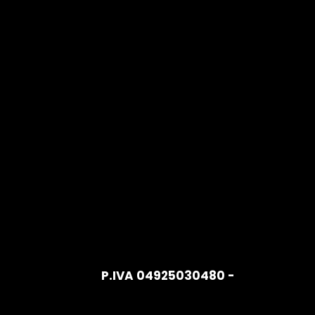
Belardi
Arredamenti S.r.l.
Viale Petrarca,
47/49 Empoli –
50053, FI
P.IVA 04925030480 -
Privacy Poli
info@pec.belardiarredamenti.co