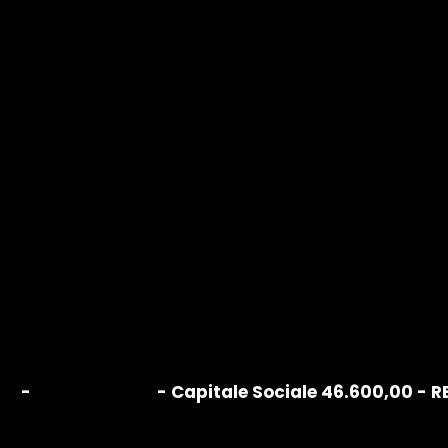
+39 057177821
info@belardiarredamenti.com
Lavora con noi
cy
-
Cookie Policy
- Capitale Sociale 46.600,00 - R
m