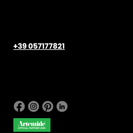
Viale Petrarca, 47/49
Empoli – 50053, FI
+39 057177821
info@belardiarredamenti.
com
Lavora con noi