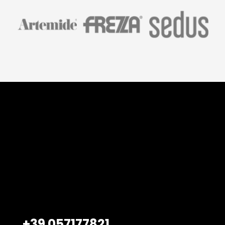
Belardi Arredamenti S.r.l.
Viale Petrarca, 47/49
Empoli – 50053, FI
+39 057177821