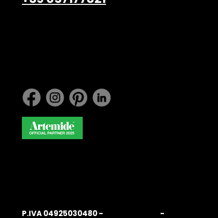
info@belardiarredamenti.
com
Lavora con noi
P.IVA 04925030480 -
Privacy Policy
-
Cookie