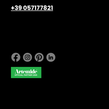
+39 057177821
info@belardiarredamenti.
com
Lavora con noi