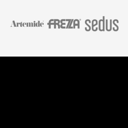
Belardi Arredamenti S.r.l.
Viale Petrarca, 47/49
Empoli – 50053, FI